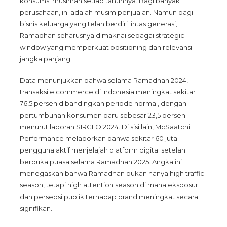
konsumsi musiman setiap tahunnya. Bagi banyak
perusahaan, ini adalah musim penjualan. Namun bagi
bisnis keluarga yang telah berdiri lintas generasi,
Ramadhan seharusnya dimaknai sebagai strategic
window yang memperkuat positioning dan relevansi
jangka panjang.
Data menunjukkan bahwa selama Ramadhan 2024,
transaksi e commerce di Indonesia meningkat sekitar
76,5 persen dibandingkan periode normal, dengan
pertumbuhan konsumen baru sebesar 23,5 persen
menurut laporan SIRCLO 2024. Di sisi lain, McSaatchi
Performance melaporkan bahwa sekitar 60 juta
pengguna aktif menjelajah platform digital setelah
berbuka puasa selama Ramadhan 2025. Angka ini
menegaskan bahwa Ramadhan bukan hanya high traffic
season, tetapi high attention season di mana eksposur
dan persepsi publik terhadap brand meningkat secara
signifikan.