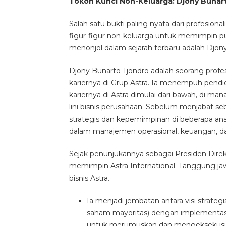
Tokoh Kunci Non-Keluarga: Djony Bunar
Salah satu bukti paling nyata dari profesion
figur-figur non-keluarga untuk memimpin pu
menonjol dalam sejarah terbaru adalah Djon
Djony Bunarto Tjondro adalah seorang profe
kariernya di Grup Astra. Ia menempuh pendidi
kariernya di Astra dimulai dari bawah, d
lini bisnis perusahaan. Sebelum menjabat se
strategis dan kepemimpinan di beberapa a
dalam manajemen operasional, keuangan, dan 
Sejak penunjukannya sebagai Presiden Dire
memimpin Astra International. Tanggung jaw
bisnis Astra.
Ia menjadi jembatan antara visi strat
saham mayoritas) dengan implementasi 
untuk merumuskan dan mengeksekusi r