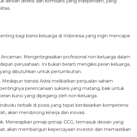
suk dewan direksi dan komisaris yang independen, yang
itas.
 penting bagi bisnis keluarga di Indonesia yang ingin mencapai
an Ancaman. Mengintegrasikan profesional non-keluarga dalam
 depan perusahaan. Ini bukan berarti mengikis peran keluarga,
 yang dibutuhkan untuk pertumbuhan.
 Meskipun transisi Astra melibatkan penjualan saham
h pentingnya perencanaan suksesi yang matang, baik untuk
peran kunci yang dipegang oleh non-keluarga.
dividu terbaik di posisi yang tepat berdasarkan kompetensi
rah, akan mendorong kinerja dan inovasi.
ik. Menerapkan prinsip-prinsip GCG, termasuk dewan yang
kuat, akan membangun kepercayaan investor dan memastikan