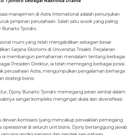
to Tjondro sebagai Nakhoda Utama
alisasi manajemen di Astra International adalah penunjukan
cuk pimpinan perusahaan. Salah satu sosok yang paling
y Bunarto Tjondro.
sional murni yang telah mengabdikan sebagian besar
kan Sarjana Ekonomi di Universitas Trisakti. Perjalanan
i mana ia membangun pemahaman mendalam tentang berbagai
bagai Presiden Direktur, ia telah memegang berbagai posisi
nak perusahaan Astra, mengumpulkan pengalaman berharga
strategi bisnis.
ktur, Djony Bunarto Tjondro memegang peran sentral dalam
abnya sangat kompleks mengingat skala dan diversifikasi
egis dewan komisaris (yang mencakup perwakilan pemegang
operasional di seluruh unit bisnis. Djony bertanggung jawab
encana jangka panjang dan pendek perusahaan.