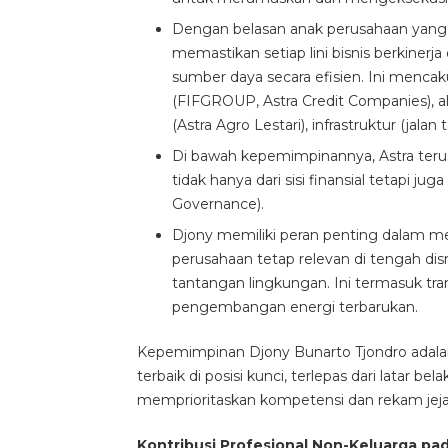
Dengan belasan anak perusahaan yang be
memastikan setiap lini bisnis berkinerj
sumber daya secara efisien. Ini mencak
(FIFGROUP, Astra Credit Companies), al
(Astra Agro Lestari), infrastruktur (jalan 
Di bawah kepemimpinannya, Astra ter
tidak hanya dari sisi finansial tetapi ju
Governance).
Djony memiliki peran penting dalam men
perusahaan tetap relevan di tengah dis
tantangan lingkungan. Ini termasuk trans
pengembangan energi terbarukan.
Kepemimpinan Djony Bunarto Tjondro adala
terbaik di posisi kunci, terlepas dari latar 
memprioritaskan kompetensi dan rekam jeja
Kontribusi Profesional Non-Keluarga pa