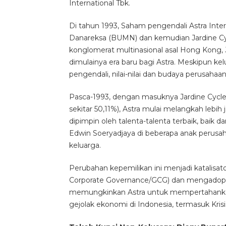
International Tbk.
Di tahun 1993, Saham pengendali Astra Inter
Danareksa (BUMN) dan kemudian Jardine Cycl
konglomerat multinasional asal Hong Kong, 
dimulainya era baru bagi Astra. Meskipun k
pengendali, nilai-nilai dan budaya perusah
Pasca-1993, dengan masuknya Jardine Cycle
sekitar 50,11%), Astra mulai melangkah lebi
dipimpin oleh talenta-talenta terbaik, baik 
Edwin Soeryadjaya di beberapa anak perusah
keluarga.
Perubahan kepemilikan ini menjadi katalisa
Corporate Governance/GCG) dan mengadopsi p
memungkinkan Astra untuk mempertahanka
gejolak ekonomi di Indonesia, termasuk Kris