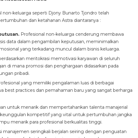
al non-keluarga seperti Djony Bunarto Tjondro telah
pertumbuhan dan ketahanan Astra diantaranya :
eputusan.
Profesional non-keluarga cenderung membawa
rbasis data dalam pengambilan keputusan, meminimalkan
emosional yang terkadang muncul dalam bisnis keluarga.
erdasarkan meritokrasi memotivasi karyawan di seluruh
ungan di mana promosi dan penghargaan didasarkan pada
ungan pribadi.
ofesional yang memiliki pengalaman luas di berbagai
a best practices dan pemahaman baru yang sangat berharga
 untuk menarik dan mempertahankan talenta manajerial
lah keunggulan kompetitif yang vital untuk pertumbuhan jangka
pu menarik para profesional berkualitas tinggi.
si manajemen seringkali berjalan seiring dengan penguatan