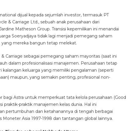
national dijual kepada sejumlah investor, termasuk PT
e & Carriage Ltd., sebuah anak perusahaan dari
Jardine Matheson Group. Transisi kepemilikan ini menandai
eluarga Soeryadjaya tidak lagi menjadi pemegang saham
aan yang mereka bangun tetap melekat.
 & Carriage sebagai pemegang saham mayoritas (saat ini
h jauh dalam profesionalisasi manajemen. Perusahaan tetap
dari kalangan keluarga yang memiliki pengalaman (seperti
aan) maupun, yang semakin penting, profesional non-
tor bagi Astra untuk memperkuat tata kelola perusahaan (Good
raktik-praktik manajemen kelas dunia. Hal ini
n pertumbuhan dan ketahanannya di tengah berbagai
is Moneter Asia 1997-1998 dan tantangan global lainnya.