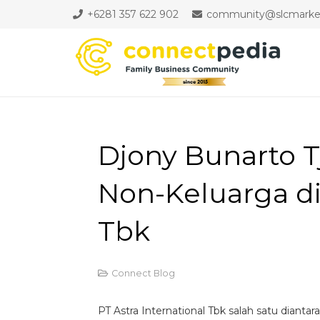
+6281 357 622 902
community@slcmarket
Djony Bunarto T
Non-Keluarga di 
Tbk
Connect Blog
PT Astra International Tbk salah satu diantar