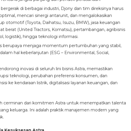
rgerak di berbagai industri, Djony dan tim direksinya harus
a optimal, mencari sinergi antarunit, dan mengalokasikan
up otomotif (Toyota, Daihatsu, Isuzu, BMW), jasa keuangan
at berat (United Tractors, Komatsu), pertambangan, agribisnis
tol, logistik), hingga teknologi informasi.
us berupaya menjaga momentum pertumbuhan yang stabil,
ga dalam hal keberlanjutan (ESG – Environmental, Social,
dorong inovasi di seluruh lini bisnis Astra, memastikan
rupsi teknologi, perubahan preferensi konsumen, dan
isi ke kendaraan listrik, digitalisasi layanan keuangan, dan
h cerminan dari komitmen Astra untuk menempatkan talenta
belakang keluarga. Ini adalah praktik manajemen modern yang
k.
da Kesuksesan Astra