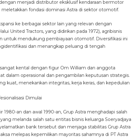
engan menjadi distributor eksklusif kendaraan bermotor
ang meletakkan fondasi dominasi Astra di sektor otomotif.
spansi ke berbagai sektor lain yang relevan dengan
ui United Tractors, yang didirikan pada 1972), agribisnis
an untuk mendukung pembiayaan otomotif. Diversifikasi ini
dentifikasi dan menangkap peluang di tengah
 sangat kental dengan figur Om William dan anggota
ibat dalam operasional dan pengambilan keputusan strategis.
uat, menekankan integritas, kerja keras, dan kepedulian
esionalisasi Dimulai
khir 1980-an dan awal 1990-an, Grup Astra menghadapi salah
n yang melanda salah satu entitas bisnis keluarga Soeryadjaya
yelamatkan bank tersebut dan menjaga stabilitas Grup Astra
rpaksa melepas kepemilikan mayoritas sahamnya di PT Astra