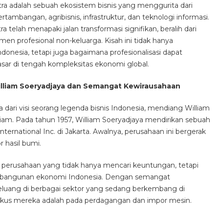
tra adalah sebuah ekosistem bisnis yang menggurita dari
rtambangan, agribisnis, infrastruktur, dan teknologi informasi.
ra telah menapaki jalan transformasi signifikan, beralih dari
n profesional non-keluarga. Kisah ini tidak hanya
donesia, tetapi juga bagaimana profesionalisasi dapat
asar di tengah kompleksitas ekonomi global.
William Soeryadjaya dan Semangat Kewirausahaan
la dari visi seorang legenda bisnis Indonesia, mendiang William
liam. Pada tahun 1957, William Soeryadjaya mendirikan sebuah
ernational Inc. di Jakarta. Awalnya, perusahaan ini bergerak
hasil bumi.
perusahaan yang tidak hanya mencari keuntungan, tetapi
embangunan ekonomi Indonesia. Dengan semangat
peluang di berbagai sektor yang sedang berkembang di
okus mereka adalah pada perdagangan dan impor mesin.