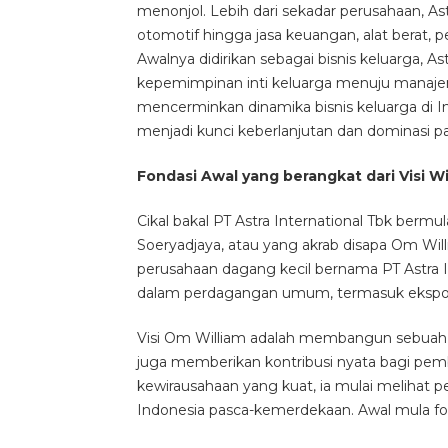
menonjol. Lebih dari sekadar perusahaan, As
otomotif hingga jasa keuangan, alat berat, pe
Awalnya didirikan sebagai bisnis keluarga, Ast
kepemimpinan inti keluarga menuju manajeme
mencerminkan dinamika bisnis keluarga di In
menjadi kunci keberlanjutan dan dominasi p
Fondasi Awal yang berangkat dari Visi 
Cikal bakal PT Astra International Tbk bermu
Soeryadjaya, atau yang akrab disapa Om Wil
perusahaan dagang kecil bernama PT Astra Int
dalam perdagangan umum, termasuk ekspor 
Visi Om William adalah membangun sebuah 
juga memberikan kontribusi nyata bagi p
kewirausahaan yang kuat, ia mulai melihat 
Indonesia pasca-kemerdekaan. Awal mula f